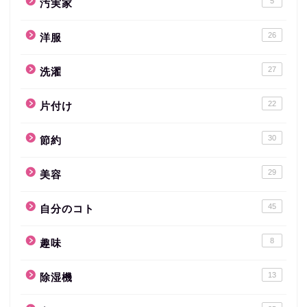
5
汚実家
26
洋服
27
洗濯
22
片付け
30
節約
29
美容
45
自分のコト
8
趣味
13
除湿機