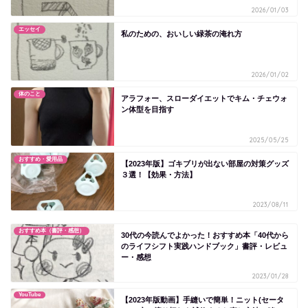
2026/01/03
エッセイ
私のための、おいしい緑茶の淹れ方
2026/01/02
体のこと
アラフォー、スローダイエットでキム・チェウォ
ン体型を目指す
2025/05/25
おすすめ・愛用品
【2023年版】ゴキブリが出ない部屋の対策グッズ
３選！【効果・方法】
2023/08/11
おすすめ本（書評・感想）
30代の今読んでよかった！おすすめ本「40代から
のライフシフト実践ハンドブック」書評・レビュ
ー・感想
2023/01/28
YouTube
【2023年版動画】手縫いで簡単！ニット(セータ