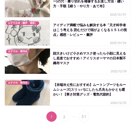
ー)の穴・擦り切れを補修するお直し方法・縫い
方・手順【繕う・やり方・あて布】
2023/01/07
おすすめ本（書評・感想）
アイディア満載で悩みも解決する本「天才科学者
はこう考える 読むだけで頭がよくなる１５１の視
点」感想・レビュー・書評
2023/01/04
おすすめ・愛用品
顔大きいけど小さめマスク使ったら小顔に見える
し息楽でおすすめ！アイリスオーヤマの日本製不
織布マスク
2022/12/29
おすすめ・愛用品
【末端冷え性におすすめ】ムートンブーツをルー
ムシューズ(スリッパ)にしたら爪先もかかとも暖
かい！【寒さ対策グッズ・電気代節約】
2022/12/25
...
1
2
31