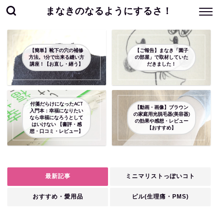
まなきのなるようにするさ！
【簡単】靴下の穴の補修
【ご報告】まなき「園子
方法。1分で出来る縫い方
の部屋」で取材していた
講座！【お直し・繕う】
だきました！
付箋だらけになったACT
【動画・画像】ブラウン
入門本：幸福になりたい
の家庭用光脱毛器(美容器)
なら幸福になろうとして
の効果や感想・レビュー
はいけない 【書評・感
【おすすめ】
想・口コミ・レビュー】
最新記事
ミニマリストっぽいコト
おすすめ・愛用品
ピル(生理痛・PMS)