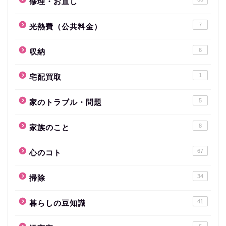
修理・お直し
7
光熱費（公共料金）
6
収納
1
宅配買取
5
家のトラブル・問題
8
家族のこと
67
心のコト
34
掃除
41
暮らしの豆知識