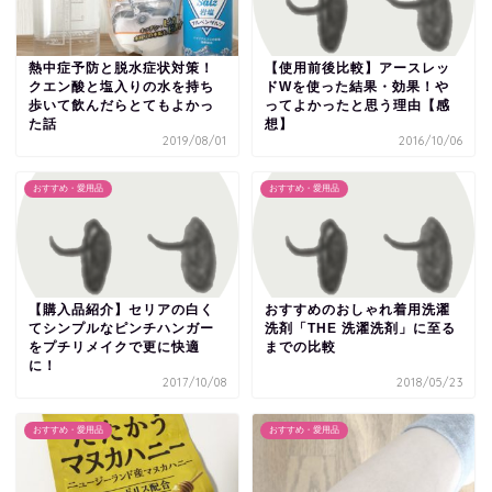
熱中症予防と脱水症状対策！
【使用前後比較】アースレッ
クエン酸と塩入りの水を持ち
ドWを使った結果・効果！や
歩いて飲んだらとてもよかっ
ってよかったと思う理由【感
た話
想】
2019/08/01
2016/10/06
おすすめ・愛用品
おすすめ・愛用品
【購入品紹介】セリアの白く
おすすめのおしゃれ着用洗濯
てシンプルなピンチハンガー
洗剤「THE 洗濯洗剤」に至る
をプチリメイクで更に快適
までの比較
に！
2017/10/08
2018/05/23
おすすめ・愛用品
おすすめ・愛用品