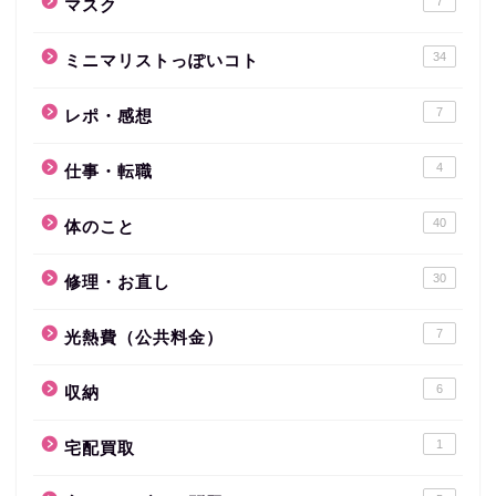
7
マスク
34
ミニマリストっぽいコト
7
レポ・感想
4
仕事・転職
40
体のこと
30
修理・お直し
7
光熱費（公共料金）
6
収納
1
宅配買取