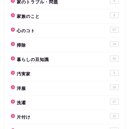
5
家のトラブル・問題
8
家族のこと
67
心のコト
34
掃除
41
暮らしの豆知識
5
汚実家
26
洋服
27
洗濯
22
片付け