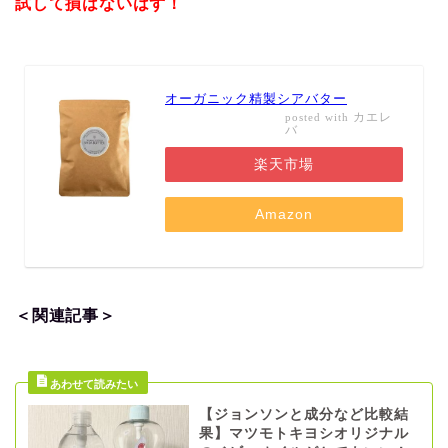
試して損はないはず！
オーガニック精製シアバター
カエレ
posted with
バ
楽天市場
Amazon
＜関連記事＞
【ジョンソンと成分など比較結
果】マツモトキヨシオリジナル