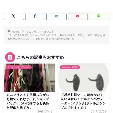
HOME
ミニマリストっぽいコト
ほぼ全捨てしたショップバッグ、残した数枚と向き合って思う、本当に好きな物
も必要な物も少ないし、それでも残ったのは特別な物だけ。
こちらの記事もおすすめ
ミニマリストっぽいコト
おすすめ・愛用品
ミニマリストを目指しながら
【感想】軽い！こぼれない！
も捨てられなかったショップ
洗いやすい！ナルゲンのウォ
バッグ、ついに捨てると決め
ーター(ドリンク)ボトルがシン
た理由と捨て方。
プルでおすすめ！
2019/07/16
2017/07/22