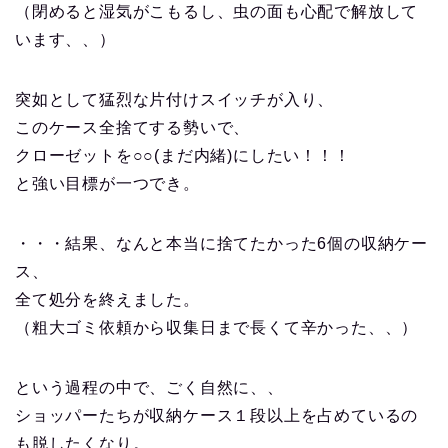
（閉めると湿気がこもるし、虫の面も心配で解放して
います、、）
突如として猛烈な片付けスイッチが入り、
このケース全捨てする勢いで、
クローゼットを○○(まだ内緒)にしたい！！！
と強い目標が一つでき。
・・・結果、なんと本当に捨てたかった6個の収納ケー
ス、
全て処分を終えました。
（粗大ゴミ依頼から収集日まで長くて辛かった、、）
という過程の中で、ごく自然に、、
ショッパーたちが収納ケース１段以上を占めているの
も脱したくなり。