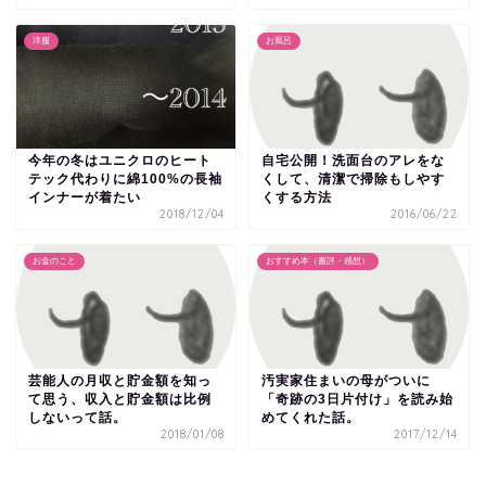
洋服
お風呂
今年の冬はユニクロのヒート
自宅公開！洗面台のアレをな
テック代わりに綿100%の長袖
くして、清潔で掃除もしやす
インナーが着たい
くする方法
2018/12/04
2016/06/22
お金のこと
おすすめ本（書評・感想）
芸能人の月収と貯金額を知っ
汚実家住まいの母がついに
て思う、収入と貯金額は比例
「奇跡の3日片付け」を読み始
しないって話。
めてくれた話。
2018/01/08
2017/12/14