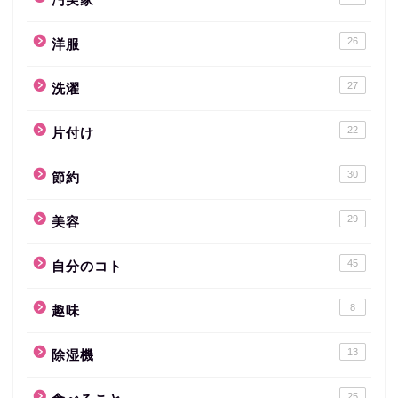
26
洋服
27
洗濯
22
片付け
30
節約
29
美容
45
自分のコト
8
趣味
13
除湿機
25