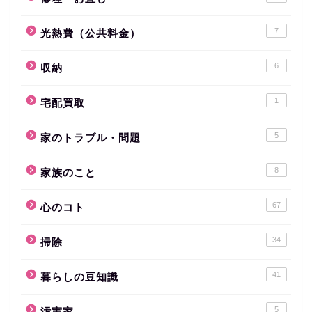
7
光熱費（公共料金）
6
収納
1
宅配買取
5
家のトラブル・問題
8
家族のこと
67
心のコト
34
掃除
41
暮らしの豆知識
5
汚実家