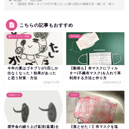
HOME
YouTube
【動画】簡単！タイツの穴や薄くなった擦り切れの補修方法・縫い方・繕う
こちらの記事もおすすめ
YouTube
家のトラブル・問題
今年の夏はゴキブリが1匹しか
【動画も】布マスクにフィル
出なくなった！効果があった
ター(不織布マスク)を入れて再
と思う対策・方法
利用する方法と作り方
2018/11/07
2020/04/22
お金のこと
マスク
奨学金の繰り上げ返済(返還)を
【落とせた！】布マスクを塩