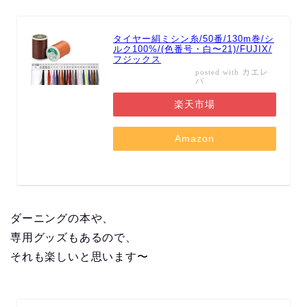
タイヤー絹ミシン糸/50番/130m巻/シ
ルク100%/(色番号・白〜21)/FUJIX/
フジックス
カエレ
posted with
バ
楽天市場
Amazon
ダーニングの本や、
専用グッズもあるので、
それも楽しいと思います〜