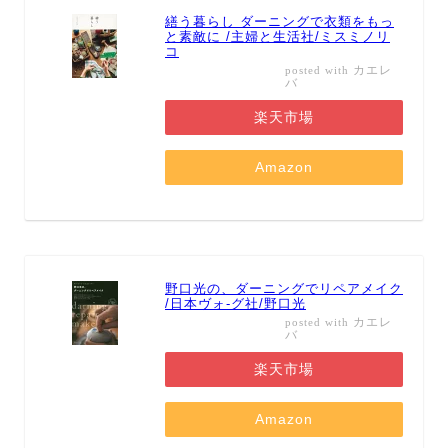
繕う暮らし ダーニングで衣類をもっ
と素敵に /主婦と生活社/ミスミノリ
コ
カエレ
posted with
バ
楽天市場
Amazon
野口光の、ダーニングでリペアメイク
/日本ヴォ-グ社/野口光
カエレ
posted with
バ
楽天市場
Amazon