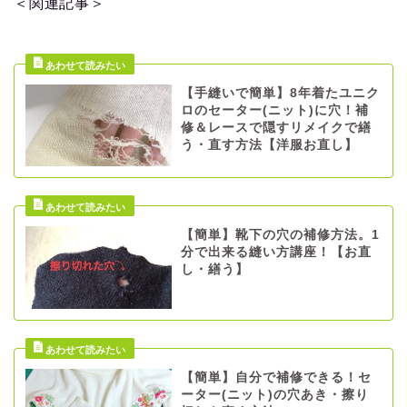
＜関連記事＞
【手縫いで簡単】8年着たユニク
ロのセーター(ニット)に穴！補
修＆レースで隠すリメイクで繕
う・直す方法【洋服お直し】
【簡単】靴下の穴の補修方法。1
分で出来る縫い方講座！【お直
し・繕う】
【簡単】自分で補修できる！セ
ーター(ニット)の穴あき・擦り