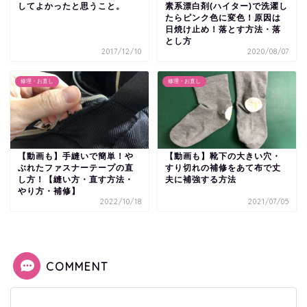
してよかったと思うこと。
素系漂白剤(ハイター)で洗濯し
たらピンク色に変色！原因は
日焼け止め！落とす方法・落
とし方
2017/12/10
2020/08/07
修理・お直し
修理・お直し
【動画も】手縫いで簡単！や
【動画も】靴下の大きい穴・
ぶれたファスナーテープの直
すり切れの補修をあて布で丈
し方！【縫い方・直す方法・
夫に補強する方法
やり方・補修】
2022/10/18
2021/07/05
COMMENT