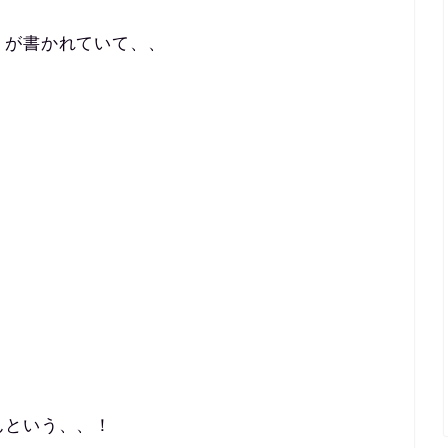
」が書かれていて、、
んという、、！