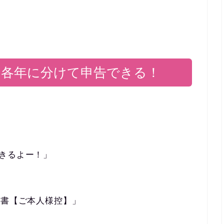
。
も各年に分けて申告できる！
、
きるよー！」
明書【ご本人様控】」