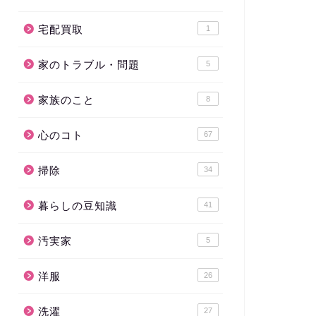
宅配買取
1
家のトラブル・問題
5
家族のこと
8
心のコト
67
掃除
34
暮らしの豆知識
41
汚実家
5
洋服
26
洗濯
27