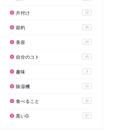
片付け
22
節約
30
美容
29
自分のコト
45
趣味
8
除湿機
13
食べること
25
黒いG
27