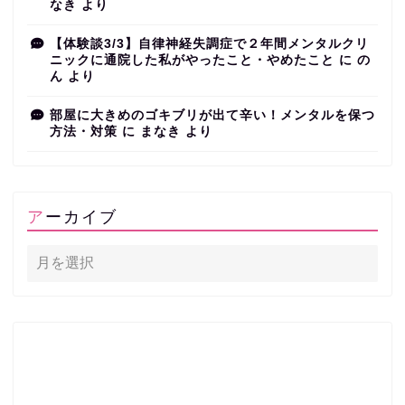
なき
より
【体験談3/3】自律神経失調症で２年間メンタルクリ
ニックに通院した私がやったこと・やめたこと
に
の
ん
より
部屋に大きめのゴキブリが出て辛い！メンタルを保つ
方法・対策
に
まなき
より
アーカイブ