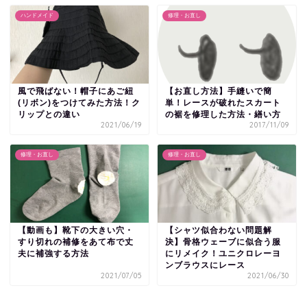
ハンドメイド
修理・お直し
風で飛ばない！帽子にあご紐
【お直し方法】手縫いで簡
(リボン)をつけてみた方法！ク
単！レースが破れたスカート
リップとの違い
の裾を修理した方法・繕い方
2021/06/19
2017/11/09
修理・お直し
修理・お直し
【動画も】靴下の大きい穴・
【シャツ似合わない問題解
すり切れの補修をあて布で丈
決】骨格ウェーブに似合う服
夫に補強する方法
にリメイク！ユニクロレーヨ
ンブラウスにレース
2021/07/05
2021/06/30