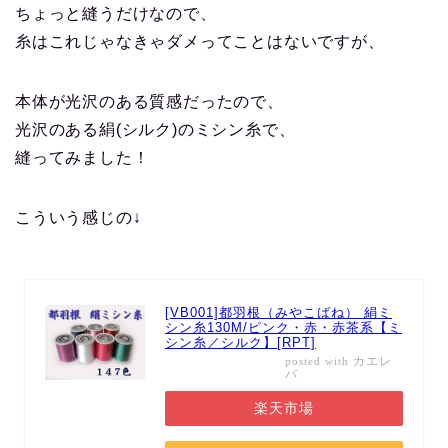
ちょっと縫うだけなので、
糸はこれじゃなきゃダメってことはないですが、
本体が光沢のある質感だったので、
光沢のある絹(シルク)のミシン糸で、
縫ってみました！
こういう感じの↓
[VB001]都羽根（みやこばね） 絹ミ
シン糸130M/ピンク・赤・赤茶系【ミ
シン糸／シルク】[RPT]
カエレ
posted with
バ
楽天市場