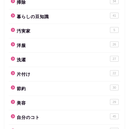
34
掃除
41
暮らしの豆知識
5
汚実家
26
洋服
27
洗濯
22
片付け
30
節約
29
美容
45
自分のコト