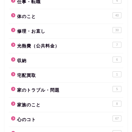
4
仕事・転職
40
体のこと
30
修理・お直し
7
光熱費（公共料金）
6
収納
1
宅配買取
5
家のトラブル・問題
8
家族のこと
67
心のコト