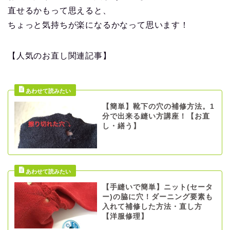
直せるかもって思えると、
ちょっと気持ちが楽になるかなって思います！
【人気のお直し関連記事】
【簡単】靴下の穴の補修方法。1
分で出来る縫い方講座！【お直
し・繕う】
【手縫いで簡単】ニット(セータ
ー)の脇に穴！ダーニング要素も
入れて補修した方法・直し方
【洋服修理】