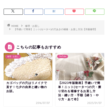
HOME
修理・お直し
【手縫いで簡単】ニット(セーター)の穴あきの補修・お直し方法【洋服修理】
こちらの記事もおすすめ
YouTube
修理・お直し
カゴバッグの穴はリメイクで
【2023年版動画】手縫いで簡
直す！七夕の由来と縫い物の
単！ニット(セーター)の穴・擦
お話。
り切れを補修するお直し方
法・縫い方・手順【繕う・や
り方・あて布】
2016/07/07
2023/01/07