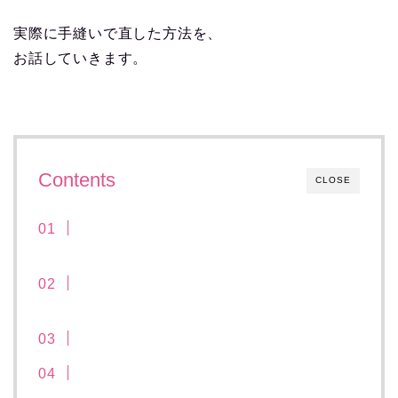
実際に手縫いで直した方法を、
お話していきます。
Contents
CLOSE
【手縫いで簡単】ニット(セーター)の穴あきの
補修・お直し方法
まず、ニット(セーター)の飛び出た糸を裏に引
き込む
ニット(セーター)穴あき補修、完成！
まとめ