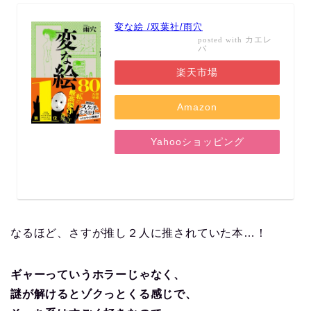
変な絵 /双葉社/雨穴
カエレ
posted with
バ
楽天市場
Amazon
Yahooショッピング
なるほど、さすが推し２人に推されていた本…！
ギャーっていうホラーじゃなく、
謎が解けるとゾクっとくる感じで、