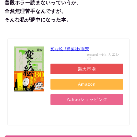
普段ホラー読まないっていうか、
全然無理苦手なんですが、
そんな私が夢中になった本。
変な絵 /双葉社/雨穴
カエレ
posted with
バ
楽天市場
Amazon
Yahooショッピング