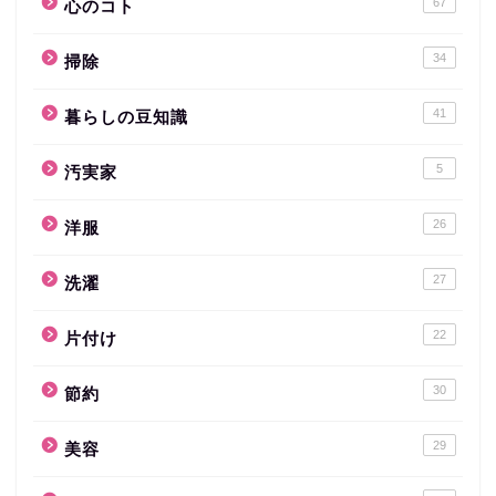
67
心のコト
34
掃除
41
暮らしの豆知識
5
汚実家
26
洋服
27
洗濯
22
片付け
30
節約
29
美容