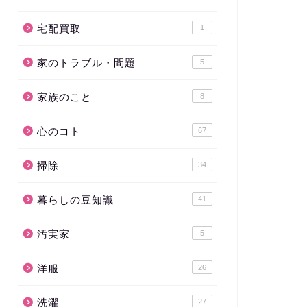
宅配買取
1
家のトラブル・問題
5
家族のこと
8
心のコト
67
掃除
34
暮らしの豆知識
41
汚実家
5
洋服
26
洗濯
27