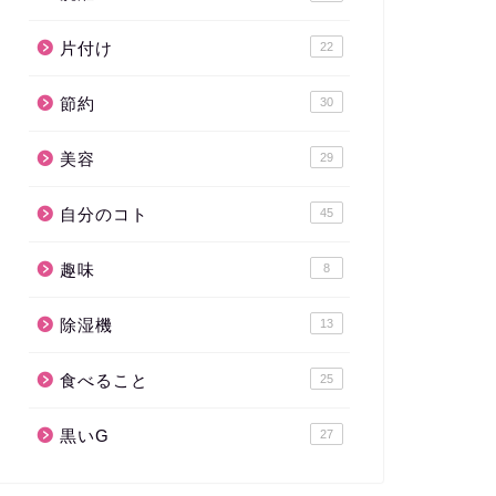
片付け
22
節約
30
美容
29
自分のコト
45
趣味
8
除湿機
13
食べること
25
黒いG
27