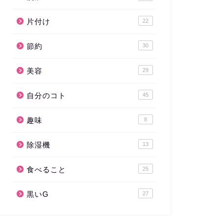
片付け
22
節約
30
美容
29
自分のコト
45
趣味
8
除湿機
13
食べること
25
黒いG
27