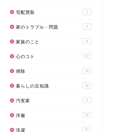
宅配買取
1
家のトラブル・問題
5
家族のこと
8
心のコト
67
掃除
34
暮らしの豆知識
41
汚実家
5
洋服
26
洗濯
27