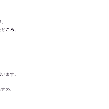
。
が、
たところ、
思います。
る方の、