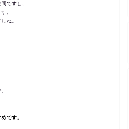
空間ですし、
ます。
すしね。
。
で、
すめです。