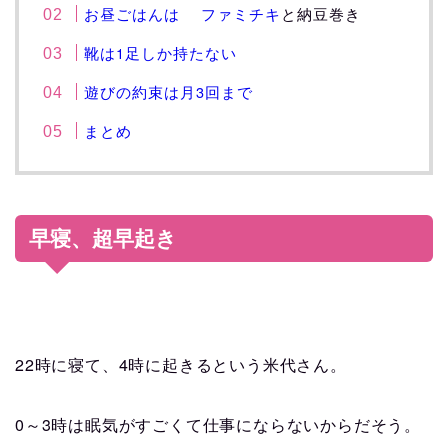
お昼ごはんは
ファミチキ
と納豆巻き
1
靴は
足しか持たない
3
遊びの約束は月
回まで
まとめ
早寝、超早起き
22
4
時に寝て、
時に起きるという米代さん。
0
3
～
時は眠気がすごくて仕事にならないからだそう。