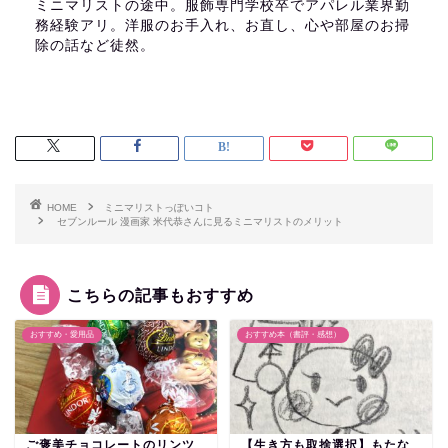
ミニマリストの途中。服飾専門学校卒でアパレル業界勤
務経験アリ。洋服のお手入れ、お直し、心や部屋のお掃
除の話など徒然。
HOME
ミニマリストっぽいコト
セブンルール 漫画家 米代恭さんに見るミニマリストのメリット
こちらの記事もおすすめ
おすすめ・愛用品
おすすめ本（書評・感想）
ご褒美チョコレートのリンツ
【生き方も取捨選択】もたな