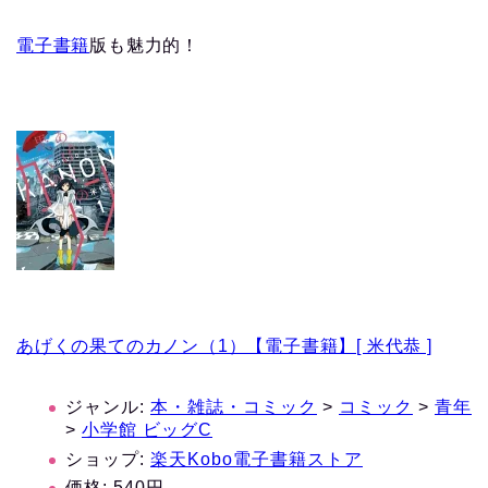
電子書籍
版も魅力的！
あげくの果てのカノン（1）【電子書籍】[ 米代恭 ]
ジャンル:
本・雑誌・コミック
>
コミック
>
青年
>
小学館 ビッグC
ショップ:
楽天Kobo電子書籍ストア
価格:
540円