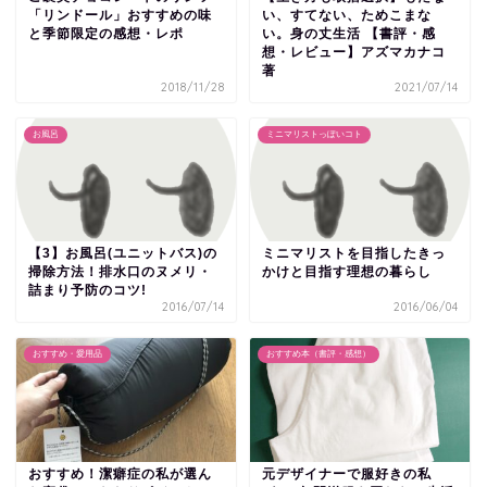
「リンドール」おすすめの味
い、すてない、ためこまな
と季節限定の感想・レポ
い。身の丈生活 【書評・感
想・レビュー】アズマカナコ
著
2018/11/28
2021/07/14
お風呂
ミニマリストっぽいコト
【3】お風呂(ユニットバス)の
ミニマリストを目指したきっ
掃除方法！排水口のヌメリ・
かけと目指す理想の暮らし
詰まり予防のコツ!
2016/07/14
2016/06/04
おすすめ・愛用品
おすすめ本（書評・感想）
おすすめ！潔癖症の私が選ん
元デザイナーで服好きの私