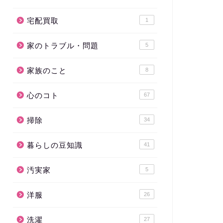
宅配買取
1
家のトラブル・問題
5
家族のこと
8
心のコト
67
掃除
34
暮らしの豆知識
41
汚実家
5
洋服
26
洗濯
27