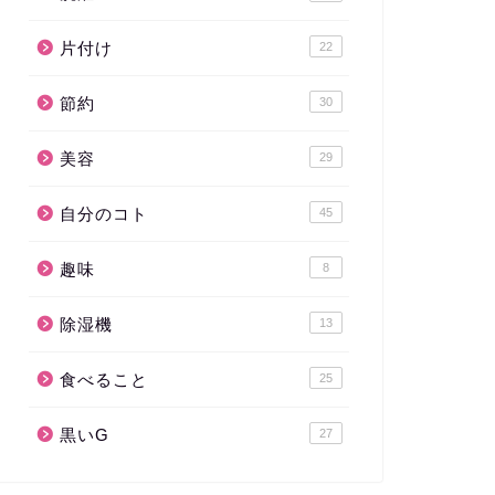
片付け
22
節約
30
美容
29
自分のコト
45
趣味
8
除湿機
13
食べること
25
黒いG
27