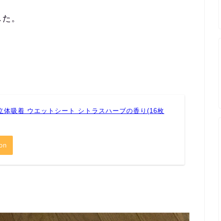
した。
立体吸着 ウエットシート シトラスハーブの香り(16枚
on