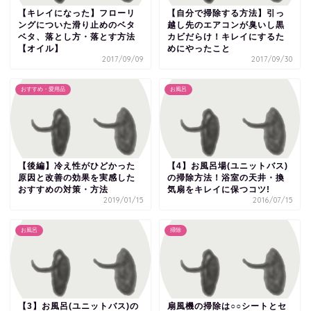
【キレイになった】フローリ
【自分で掃除する方法】引っ
ングについた滑り止めのベタ
越し先のエアコンが臭いし黒
ベタ、落とし方・落とす方法
カビだらけ！キレイにするた
【オイル】
めにやったこと
2017/09/09
2017/09/30
おすすめ・愛用品
お風呂
【後編】冷え性がひどかった
【4】お風呂場(ユニットバス)
原因と改善の効果を実感した
の掃除方法！浴室の天井・換
おすすめの対策・方法
気扇をキレイに保つコツ!
2019/01/15
2016/07/15
お風呂
掃除
【3】お風呂(ユニットバス)の
扇風機の掃除は○○シートとセ