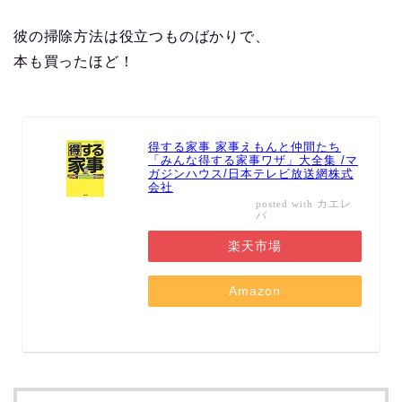
彼の掃除方法は役立つものばかりで、
本も買ったほど！
得する家事 家事えもんと仲間たち
「みんな得する家事ワザ」大全集 /マ
ガジンハウス/日本テレビ放送網株式
会社
カエレ
posted with
バ
楽天市場
Amazon