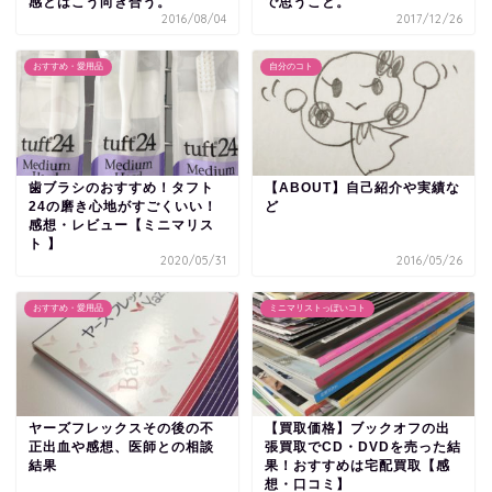
感とはこう向き合う。
で思うこと。
2016/08/04
2017/12/26
おすすめ・愛用品
自分のコト
歯ブラシのおすすめ！タフト
【ABOUT】自己紹介や実績な
24の磨き心地がすごくいい！
ど
感想・レビュー【ミニマリス
ト 】
2020/05/31
2016/05/26
おすすめ・愛用品
ミニマリストっぽいコト
ヤーズフレックスその後の不
【買取価格】ブックオフの出
正出血や感想、医師との相談
張買取でCD・DVDを売った結
結果
果！おすすめは宅配買取【感
想・口コミ】