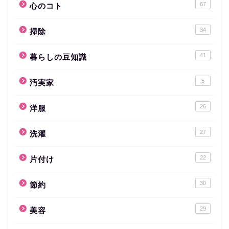
67
心のコト
34
掃除
41
暮らしの豆知識
5
汚実家
26
洋服
27
洗濯
22
片付け
30
節約
29
美容