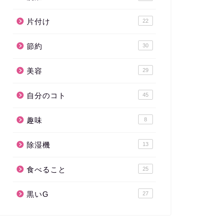
片付け
22
節約
30
美容
29
自分のコト
45
趣味
8
除湿機
13
食べること
25
黒いG
27