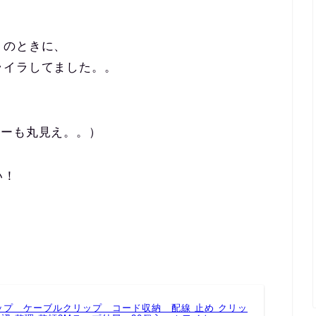
）のときに、
ライラしてました。。
ターも丸見え。。）
い！
リップ ケーブルクリップ コード収納 配線 止め クリッ