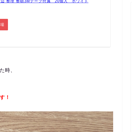
 周辺 整理 整頓3Mテープ付属 20個入 ホワイト
市場
った時、
です！