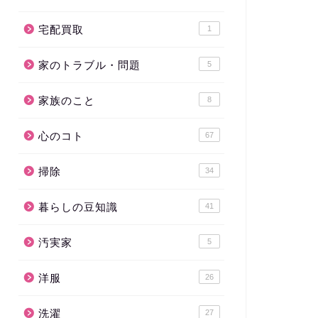
宅配買取
1
家のトラブル・問題
5
家族のこと
8
心のコト
67
掃除
34
暮らしの豆知識
41
汚実家
5
洋服
26
洗濯
27