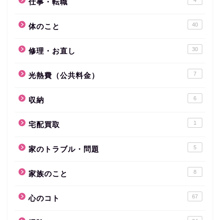
4
仕事・転職
40
体のこと
30
修理・お直し
7
光熱費（公共料金）
6
収納
1
宅配買取
5
家のトラブル・問題
8
家族のこと
67
心のコト