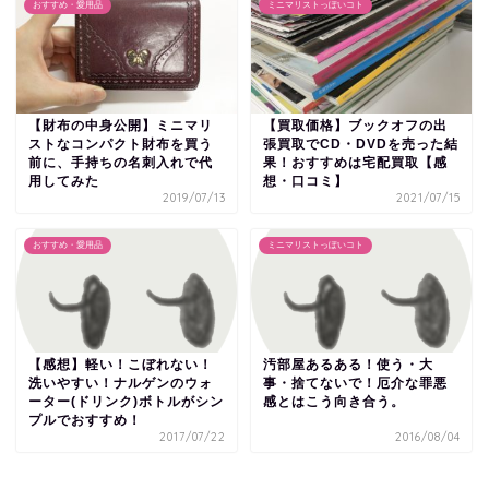
おすすめ・愛用品
ミニマリストっぽいコト
【財布の中身公開】ミニマリ
【買取価格】ブックオフの出
ストなコンパクト財布を買う
張買取でCD・DVDを売った結
前に、手持ちの名刺入れで代
果！おすすめは宅配買取【感
用してみた
想・口コミ】
2019/07/13
2021/07/15
おすすめ・愛用品
ミニマリストっぽいコト
【感想】軽い！こぼれない！
汚部屋あるある！使う・大
洗いやすい！ナルゲンのウォ
事・捨てないで！厄介な罪悪
ーター(ドリンク)ボトルがシン
感とはこう向き合う。
プルでおすすめ！
2017/07/22
2016/08/04