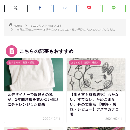
HOME
ミニマリストっぽいコト
台所の三角コーナーは持たない！コバエ・臭い予防にもなるシンプルな方法
こちらの記事もおすすめ
おすすめ本（書評・感想）
おすすめ本（書評・感想）
元デザイナーで服好きの私
【生き方も取捨選択】もたな
が、1年間洋服を買わない生活
い、すてない、ためこまな
にチャレンジした結果
い。身の丈生活 【書評・感
想・レビュー】アズマカナコ
著
2020/10/11
2021/07/14