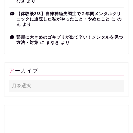
なき
より
【体験談3/3】自律神経失調症で２年間メンタルクリ
ニックに通院した私がやったこと・やめたこと
に
の
ん
より
部屋に大きめのゴキブリが出て辛い！メンタルを保つ
方法・対策
に
まなき
より
アーカイブ