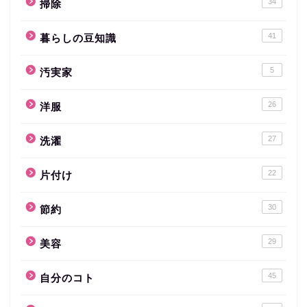
34
掃除
41
暮らしの豆知識
5
汚実家
26
洋服
27
洗濯
22
片付け
30
節約
29
美容
45
自分のコト